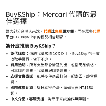
Buy&Ship：Mercari 代購的最
佳選擇
對大部分台灣人來說，
代購
比
集運
更方便
，而在眾多
代購
平台中，Buy&Ship 的優勢相當明顯。
為什麼推薦 Buy&Ship？
免代購費
：傳統代購常收 10% 以上，Buy&Ship 卻不會
收取手續費，省下不少。
費用透明
：所有支出都會清楚列出，包括商品價格、
日本國內運費、代購費與國際運費。
支援合併寄送
：能將多件商品打包一起寄回，節省運
費。
國際運費划算
：從日本寄台灣，每磅只要 NT$150
起。
中文介面 + 客服支援
：對新手來說操作無障礙。