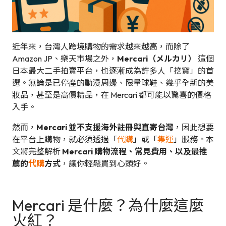
近年來，台灣人跨境購物的需求越來越高，而除了
Amazon JP、樂天市場之外，
Mercari（メルカリ）
這個
日本最大二手拍賣平台，也逐漸成為許多人「挖寶」的首
選。無論是已停產的動漫周邊、限量球鞋、幾乎全新的美
妝品，甚至是高價精品，在 Mercari 都可能以驚喜的價格
入手。
然而，
Mercari 並不支援海外註冊與直寄台灣
，因此想要
在平台上購物，就必須透過「
代購
」或「
集運
」服務。本
文將完整解析
Mercari 購物流程、常見費用、以及最推
薦的
代購
方式
，讓你輕鬆買到心頭好。
Mercari 是什麼？為什麼這麼
火紅？