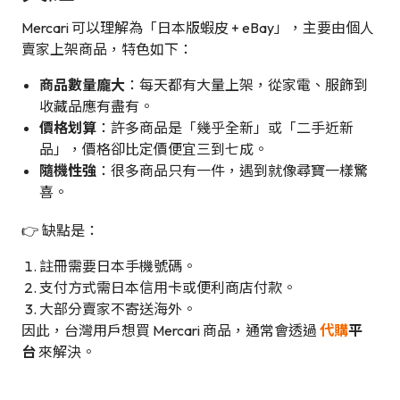
Mercari 可以理解為「日本版蝦皮 + eBay」，主要由個人
賣家上架商品，特色如下：
商品數量龐大
：每天都有大量上架，從家電、服飾到
收藏品應有盡有。
價格划算
：許多商品是「幾乎全新」或「二手近新
品」，價格卻比定價便宜三到七成。
隨機性強
：很多商品只有一件，遇到就像尋寶一樣驚
喜。
👉 缺點是：
註冊需要日本手機號碼。
支付方式需日本信用卡或便利商店付款。
大部分賣家不寄送海外。
因此，台灣用戶想買 Mercari 商品，通常會透過
代購
平
台
來解決。