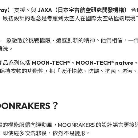
ray）
支援、與
JAXA（日本宇宙航空研究開發機構）
合
，最初設計的理念是考慮到太空人在國際太空站極端環境
者）」——象徵敢於挑戰極限、追逐創新的精神。他們相信，
難洗。
，產品系列包括
MOON-TECH®、MOON-TECH® nature、M
保持衣物的功能性，把「吸汗快乾、防皺、抗菌、防污、
NRAKERS？
般的機能服偏向運動風，MOONRAKERS 的設計語言
，即使經多次洗滌後，依然不易變形。