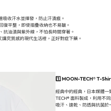
能快速吸收汗水並揮發，防止汗漬痕。
回復平整，即使摺疊收納也不易皺。
、抗油漬與紫外線，不怕長時間穿著。
又講究質感的現代生活裡，正好對症下藥。
1️⃣ MOON-TECH® T-Shir
經典中的經典，日本媒體一致
TECH® 面料製成，利用
吸汗、速乾、防透與抗菌於