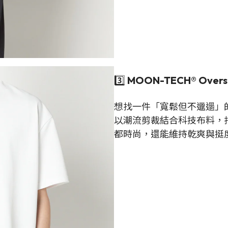
3️⃣
MOON-TECH® Over
想找一件「寬鬆但不邋遢」的 T
以潮流剪裁結合科技布料，
都時尚，還能維持乾爽與挺