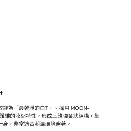
t
評為「最乾淨的白T」。採用 MOON-
不同纖維的收縮特性，形成三維彈簧狀結構，集
一身，非常適合潮濕環境穿著。