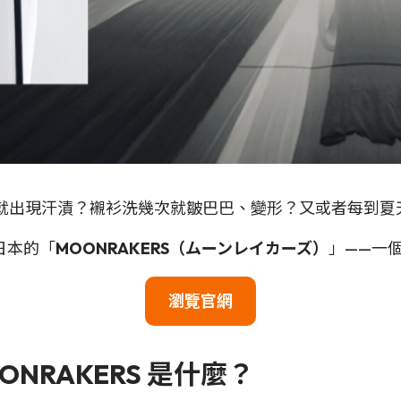
 就出現汗漬？襯衫洗幾次就皺巴巴、變形？又或者每到
日本的「
MOONRAKERS（ムーンレイカーズ）
」——一
瀏覽官網
NRAKERS 是什麼？