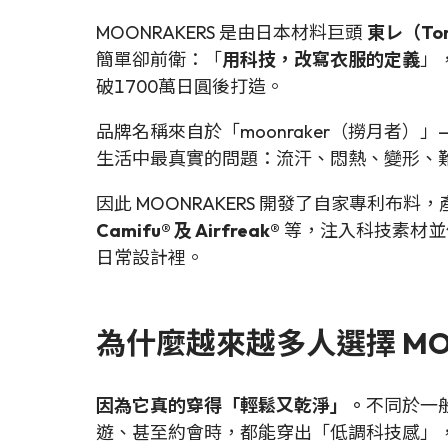
MOONRAKERS 是由日本材料巨頭
東レ（To
簡單卻前衛：「
用科技，改寫衣服的定義
」
破1700萬日圓後打造。
品牌名稱來自於「moonraker（撈月
生活中最真實的問題：流汗、悶熱、變形、
因此 MOONRAKERS 開發了自家專利布料
Camifu® 及 Airfreak®
等，注入科技素材並
日常設計裡。
為什麼越來越多人選擇 MOO
因為它真的穿得「輕鬆又乾淨」。
不同於一
遊、甚至約會時，都能穿出「低調科技感」