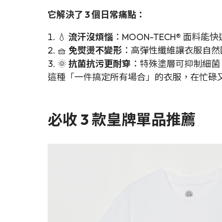
它解決了 3 個日常痛點：
💧
流汗沒煩惱
：MOON-TECH® 面料
🧺
免熨燙不變形
：高彈性纖維讓衣服自然
🌞
抗菌抗污更耐穿
：特殊塗層可抑制細菌
這種「一件搞定所有場合」的衣服，在忙碌
必收 3 款皇牌單品推薦