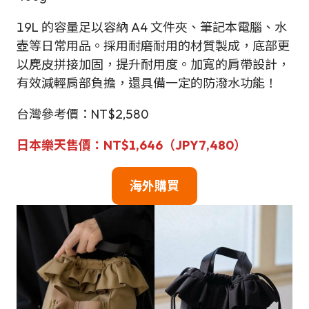
19L 的容量足以容納 A4 文件夾、筆記本電腦、水
壺等日常用品。採用耐磨耐用的材質製成，底部更
以麂皮拼接加固，提升耐用度。加寬的肩帶設計，
有效減輕肩部負擔，還具備一定的防潑水功能！
台灣參考價：NT$2,580
日本
樂天
售
價：NT
$
1,646（JPY
7,480
）
海外
購買