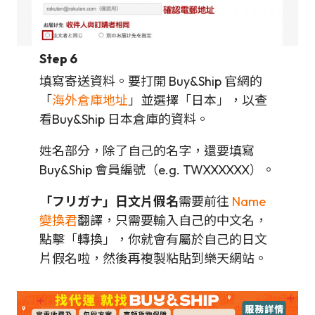
Step 6
填寫寄送資料。要打開 Buy&Ship 官網的
「
海外倉庫地址
」並選擇「日本」，以查
看Buy&Ship 日本倉庫的資料。
姓名部分，除了自己的名字，還要填寫
Buy&Ship 會員編號（e.g. TWXXXXXX）。
「フリガナ」日文片假名
需要前往
Name
變換君
翻譯，只需要輸入自己的中文名，
點擊「轉換」，你就會有屬於自己的日文
片假名啦，然後再複製粘貼到樂天網站。