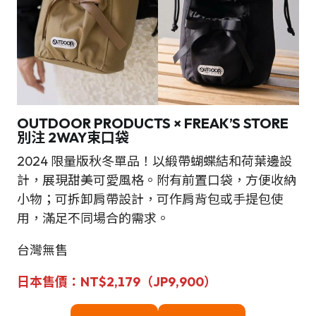
OUTDOOR PRODUCTS × FREAK’S STORE
別注 2WAY束口袋
2024 限量版秋冬單品！以緞帶蝴蝶結和荷葉邊設
計，展現甜美可愛風格。附有前置口袋，方便收納
小物；可拆卸肩帶設計，可作肩背包或手提包使
用，滿足不同場合的需求。
台灣無售
日本售價：
NT$
2,179（JP
9,900
）