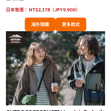
日本
售
價： NT$2,178（JPY
9,900
）
海外預購
更多款式