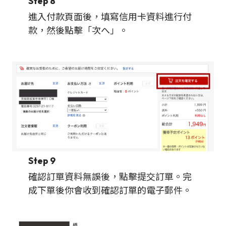
Step 8
進入付款頁面後，填寫信用卡資料進行付
款，然後點擊「次へ」。
Step 9
確認訂單資料無誤後，點擊提交訂單。完
成下單後你會收到確認訂單的電子郵件。