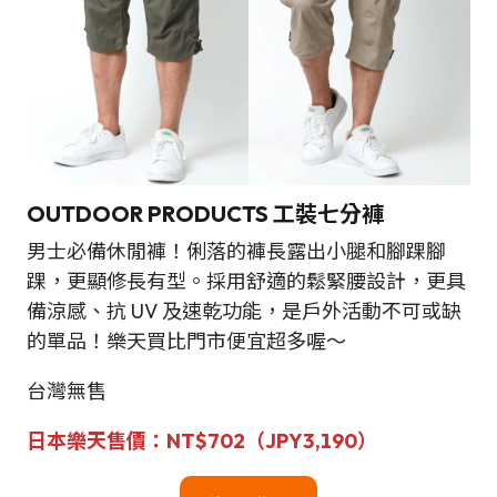
OUTDOOR PRODUCTS 工裝七分褲
男士必備休閒褲！俐落的褲長露出小腿和腳踝腳
踝，更顯修長有型。採用舒適的鬆緊腰設計，更具
備涼感、抗 UV 及速乾功能，是戶外活動不可或缺
的單品！樂天買比門市便宜超多喔～
台灣無售
日本
樂天
售
價：NT
$
702（JPY
3,190
）