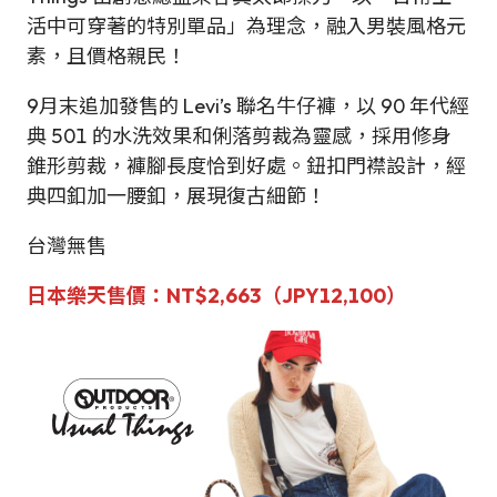
活中可穿著的特別單品」為理念，融入男裝風格元
素，且價格親民！
9月末追加發售的 Levi’s 聯名牛仔褲，以 90 年代經
典 501 的水洗效果和俐落剪裁為靈感，採用修身
錐形剪裁，褲腳長度恰到好處。鈕扣門襟設計，經
典四釦加一腰釦，展現復古細節！
台灣無售
日本
樂天
售
價：NT$2,663（JPY
12,100
）