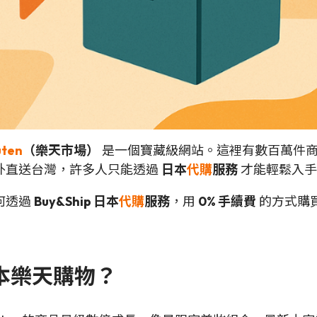
ten
（樂天市場）
是一個寶藏級網站。這裡有數百萬件商
外直送台灣，許多人只能透過
日本
代購
服務
才能輕鬆入手
何透過
Buy&Ship 日本
代購
服務
，用
0% 手續費
的方式購買
 日本樂天購物？