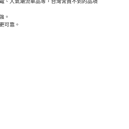
小家電、人氣潮流單品等，台灣常買不到的品項
更強。
源更可靠。