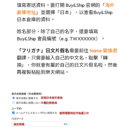
填寫寄送資料。要打開 Buy&Ship 官網的「
海外
倉庫地址
」並選擇「日本」，以查看Buy&Ship
日本倉庫的資料。
姓名部分，除了自己的名字，還要填寫
Buy&Ship 會員編號（e.g. TWXXXXXX）。
「フリガナ」日文片假名
需要前往
Name 變換君
翻譯，只需要輸入自己的中文名，點擊「轉
換」，你就會有屬於自己的日文片假名啦，然後
再複製粘貼到樂天網站。