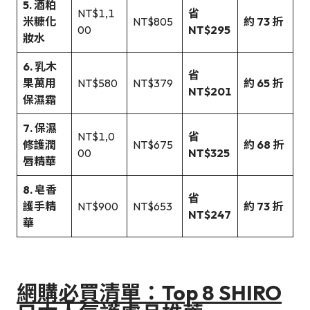
5. 酒粕
NT$1,1
省
米糠化
NT$805
約 73 折
00
NT$295
妝水
6. 乳木
省
果萬用
NT$580
NT$379
約 65 折
NT$201
保濕霜
7. 保濕
NT$1,0
省
修護潤
NT$675
約 68 折
00
NT$325
唇精華
8. 皂香
省
護手精
NT$900
NT$653
約 73 折
NT$247
華
網購必買清單：Top 8 SHIRO