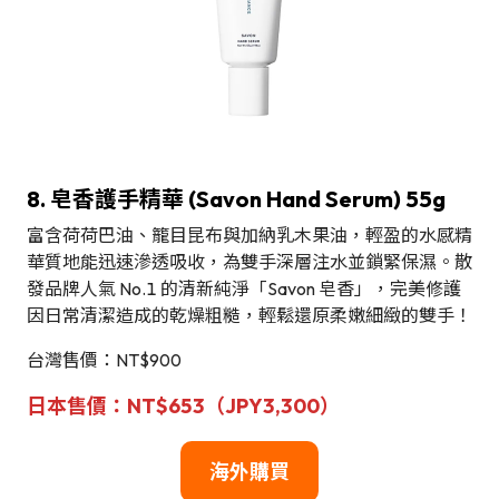
8. 皂香護手精華 (Savon Hand Serum) 55g
富含荷荷巴油、籠目昆布與加納乳木果油，輕盈的水感精
華質地能迅速滲透吸收，為雙手深層注水並鎖緊保濕。散
發品牌人氣 No.1 的清新純淨「Savon 皂香」，完美修護
因日常清潔造成的乾燥粗糙，輕鬆還原柔嫩細緻的雙手！
台灣售價：NT$900
日本售價：NT$653（JPY3,300）
海外購買