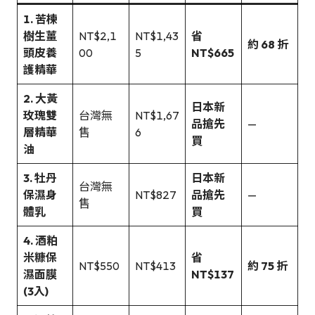
1. 苦楝
樹生薑
NT$2,1
NT$1,43
省
約 68 折
頭皮養
00
5
NT$665
護精華
2. 大黃
日本新
玫瑰雙
台灣無
NT$1,67
品搶先
—
層精華
售
6
買
油
3. 牡丹
日本新
台灣無
保濕身
NT$827
品搶先
—
售
體乳
買
4. 酒粕
米糠保
省
NT$550
NT$413
約 75 折
濕面膜
NT$137
(3入)