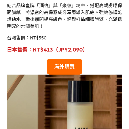
結合品牌皇牌「酒粕」與「米糠」精華，搭配高親膚環保
面膜紙，將濃密的高保濕成分深層導入肌底。強效修護乾
燥缺水，敷後瞬間提亮膚色，輕鬆打造細緻飽滿、充滿透
明感的水潤美肌！
台灣售價：NT$550
日本售價：NT$413（JPY2,090）
海外購買