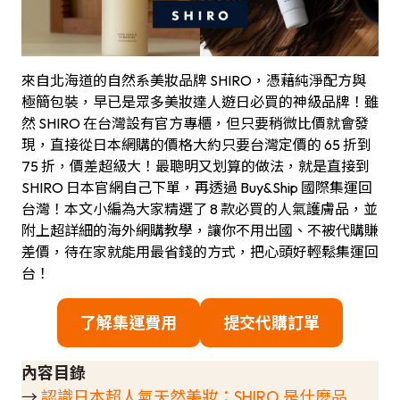
來自北海道的自然系美妝品牌 SHIRO，憑藉純淨配方與
極簡包裝，早已是眾多美妝達人遊日必買的神級品牌！雖
然 SHIRO 在台灣設有官方專櫃，但只要稍微比價就會發
現，直接從日本網購的價格大約只要台灣定價的 65 折到
75 折，價差超級大！最聰明又划算的做法，就是直接到
SHIRO 日本官網自己下單，再透過 Buy&Ship 國際集運回
台灣！本文小編為大家精選了 8 款必買的人氣護膚品，並
附上超詳細的海外網購教學，讓你不用出國、不被代購賺
差價，待在家就能用最省錢的方式，把心頭好輕鬆集運回
台！
了解集運費用
提交代購訂單
內容目錄
→
認識日本超人氣天然美妝：SHIRO 是什麼品