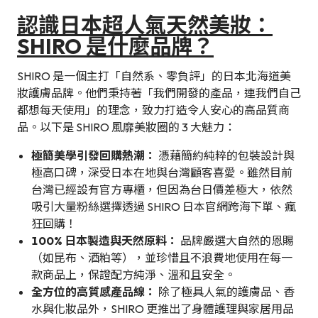
認識日本超人氣天然美妝：
SHIRO 是什麼品牌？
SHIRO 是一個主打「自然系、零負評」的日本北海道美
妝護膚品牌。他們秉持著「我們開發的產品，連我們自己
都想每天使用」的理念，致力打造令人安心的高品質商
品。以下是 SHIRO 風靡美妝圈的 3 大魅力：
極簡美學引發回購熱潮：
憑藉簡約純粹的包裝設計與
極高口碑，深受日本在地與台灣顧客喜愛。雖然目前
台灣已經設有官方專櫃，但因為台日價差極大，依然
吸引大量粉絲選擇透過 SHIRO 日本官網跨海下單、瘋
狂回購！
100% 日本製造與天然原料：
品牌嚴選大自然的恩賜
（如昆布、酒粕等），並珍惜且不浪費地使用在每一
款商品上，保證配方純淨、溫和且安全。
全方位的高質感產品線：
除了極具人氣的護膚品、香
水與化妝品外，SHIRO 更推出了身體護理與家居用品