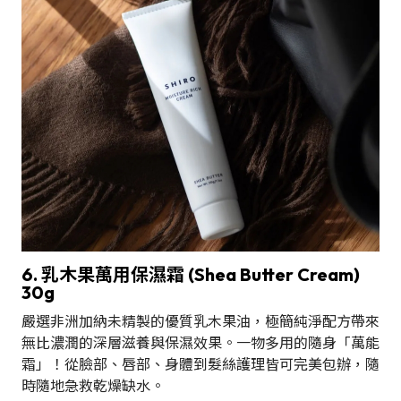
6. 乳木果萬用保濕霜 (Shea Butter Cream)
30g
嚴選非洲加納未精製的優質乳木果油，極簡純淨配方帶來
無比濃潤的深層滋養與保濕效果。一物多用的隨身「萬能
霜」！從臉部、唇部、身體到髮絲護理皆可完美包辦，隨
時隨地急救乾燥缺水。