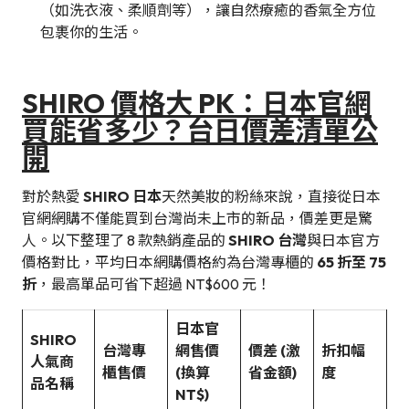
（如洗衣液、柔順劑等），讓自然療癒的香氣全方位
包裹你的生活。
SHIRO 價格大 PK：日本官網
買能省多少？台日價差清單公
開
對於熱愛
SHIRO 日本
天然美妝的粉絲來說，直接從日本
官網網購不僅能買到台灣尚未上市的新品，價差更是驚
人。以下整理了 8 款熱銷產品的
SHIRO 台灣
與日本官方
價格對比，平均日本網購價格約為台灣專櫃的
65 折至 75
折
，最高單品可省下超過 NT$600 元！
日本官
SHIRO
台灣專
網售價
價差 (激
折扣幅
人氣商
櫃售價
(換算
省金額)
度
品名稱
NT$)