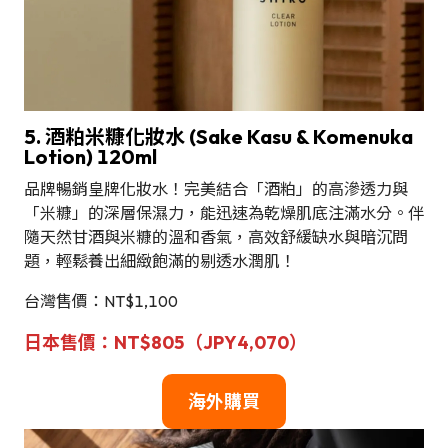
5.
酒粕米糠化妝水 (Sake Kasu & Komenuka
Lotion)
120ml
品牌暢銷皇牌化妝水！完美結合「酒粕」的高滲透力與
「米糠」的深層保濕力，能迅速為乾燥肌底注滿水分。伴
隨天然甘酒與米糠的溫和香氣，高效舒緩缺水與暗沉問
題，輕鬆養出細緻飽滿的剔透水潤肌！
台灣售價：NT$1,100
日本售價：NT$805（JPY4,070）
海外購買