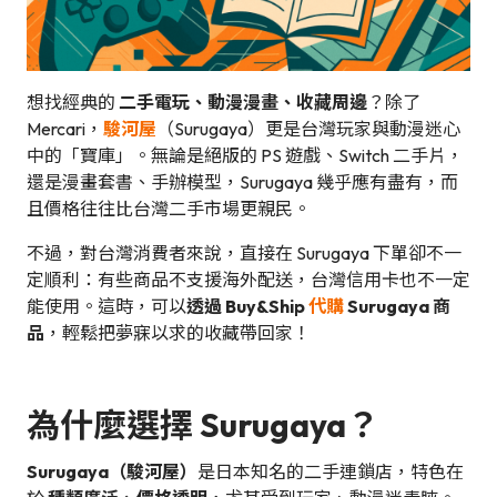
想找經典的
二手電玩、動漫漫畫、收藏周邊
？除了
Mercari，
駿河屋
（Surugaya）更是台灣玩家與動漫迷心
中的「寶庫」。無論是絕版的 PS 遊戲、Switch 二手片，
還是漫畫套書、手辦模型，Surugaya 幾乎應有盡有，而
且價格往往比台灣二手市場更親民。
不過，對台灣消費者來說，直接在 Surugaya 下單卻不一
定順利：有些商品不支援海外配送，台灣信用卡也不一定
能使用。這時，可以
透過 Buy&Ship
代購
Surugaya 商
品
，輕鬆把夢寐以求的收藏帶回家！
為什麼選擇 Surugaya？
Surugaya（駿河屋）
是日本知名的二手連鎖店，特色在