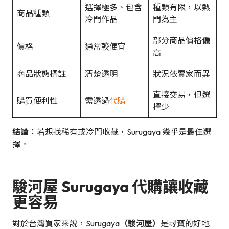
選擇極多、包含
種類有限，以熱
商品種類
冷門作品
門為主
部分商品價格偏
價格
通常較便宜
高
商品狀態標註
清楚透明
狀況依賣家而異
直接交易，但選
購買便利性
需透過
代購
擇少
結論
：若想找稀有或冷門收藏，Surugaya 幾乎是最佳選
擇。
駿河屋
Surugaya 代購讓收藏
更容易
對於台灣買家來說，Surugaya
（駿河屋）
是尋寶的好地