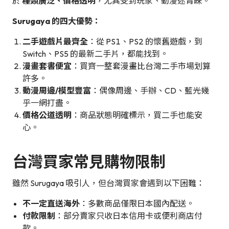
於
種類廣泛、價格透明
，尤其受到玩家、動漫迷青睞。
Surugaya 的四大優勢：
二手遊戲片最齊全
：從 PS1、PS2 的懷舊遊戲，到
Switch、PS5 的最新二手片，都能找到。
漫畫套書便宜
：買齊一整套漫畫比台灣二手市場划算
許多。
動漫周邊/模型豐富
：偶像周邊、手辦、CD、藍光幾
乎一網打盡。
價格公道透明
：商品狀態明確標示，買二手也能安
心。
台灣買家常見購物限制
雖然 Surugaya 吸引人，但台灣買家會遇到以下困難：
不一定直送海外
：多數商品僅限日本國內配送。
付款限制
：部分賣家只收日本信用卡或便利商店付
款。