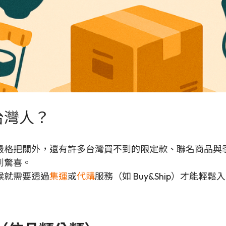
台灣人？
嚴格把關外，還有許多台灣買不到的限定款、聯名商品與
到驚喜。
候就需要透過
集運
或
代購
服務（如 Buy&Ship）才能輕鬆