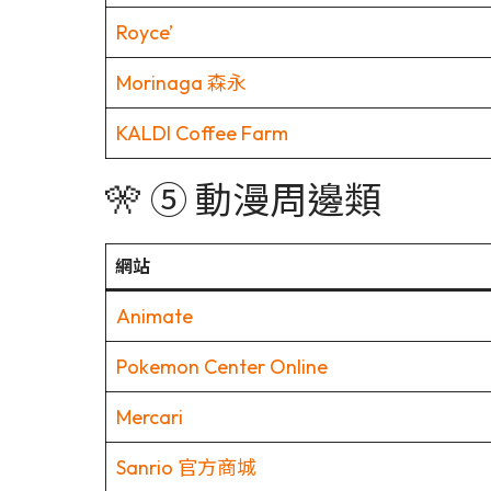
Royce’
Morinaga 森永
KALDI Coffee Farm
🎌 ⑤ 動漫周邊類
網站
Animate
Pokemon Center Online
Mercari
Sanrio 官方商城