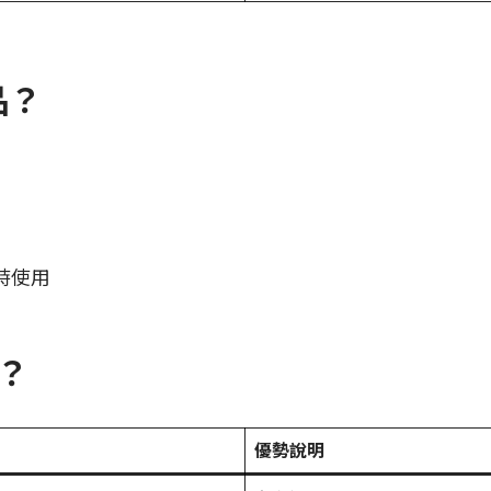
品？
時使用
p？
優勢說明