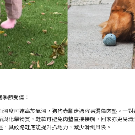
個季節受傷：
面溫度可遠高於氣溫，狗狗赤腳走過容易燙傷肉墊。一對
垢與化學物質，鞋款可避免肉墊直接接觸，回家亦更易清
徑，具紋路鞋底能提升抓地力，減少滑倒風險。