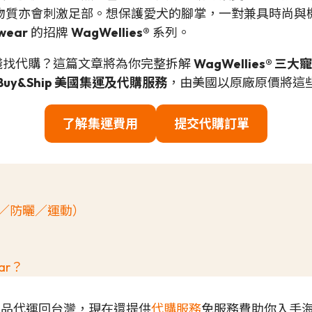
物質亦會刺激足部。想保護愛犬的腳掌，一對兼具時尚與
wear
的招牌
WagWellies®
系列。
花大錢找代購？這篇文章將為你完整拆解
WagWellies® 三
Buy&Ship 美國集運及代購服務
，由美國以原廠原價將這
了解集運費用
提交代購訂單
雨天／防曬／運動）
ar？
各地商品代運回台灣，現在還提供
代購服務
免服務費助你入手