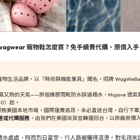
agwear 寵物鞋怎麼買？免手續費代購、原價入手
物生活品牌，以「時尚與機能兼具」聞名，招牌 WagWelli
又熱的天氣——原祖橡膠雨靴防水踩過積水、Mojave 透氣款
30）起。
主要服務美國本地市場，國際運費高昂，未必直送台灣，自行下
國集運或代購服務
，由我們在美國收貨並轉運回台，以原廠原價
積水處處，時而烈日當空、行人路被曬得滾燙。對毛孩來