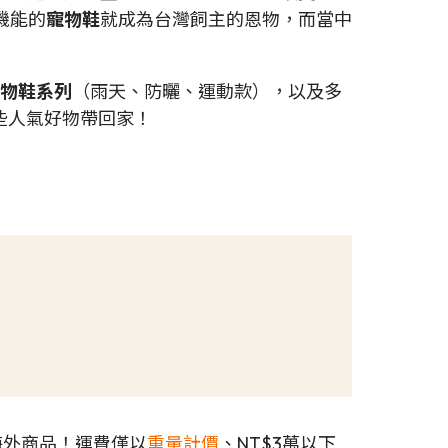
機能的
寵物鞋
就成為台灣飼主的恩物，而當中
大寵物鞋系列
（雨天、防曬、運動款），以及多
些人氣好物帶回家！
海外商品！運費僅以
重量計價
、NT$3萬以下