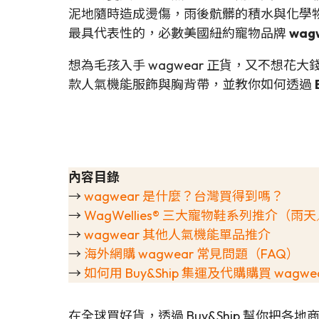
泥地隨時造成燙傷，雨後骯髒的積水與化學
最具代表性的，必數美國紐約寵物品牌
wag
想為毛孩入手 wagwear 正貨，又不想
款人氣機能服飾與胸背帶，並教你如何透過
內容目錄
→
wagwear 是什麼？台灣買得到嗎？
→
WagWellies® 三大寵物鞋系列推介（
→
wagwear 其他人氣機能單品推介
→
海外網購 wagwear 常見問題（FAQ）
→
如何用 Buy&Ship 集運及代購購買 wagwe
在全球買好貨，透過 Buy&Ship 幫你把