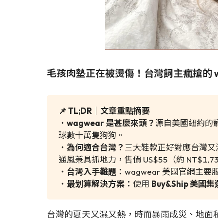
毛孩肉墊正在被燙傷！台灣飼主瘋搶的 w
📌 TL;DR｜文章重點摘要
・
wagwear 是甚麼來頭？
源自美國紐約的寵
球數十萬隻狗狗。
・
為何適合台灣？
三大鞋款正好對應台灣又濕
通風兼具抓地力，售價 US$55（約 NT$1,7
・
台灣入手難題：
wagwear 美國官網
・
最划算解決方案：
使用
Buy&Ship 美
台灣的夏天又濕又熱，時而暴雨成災、地面