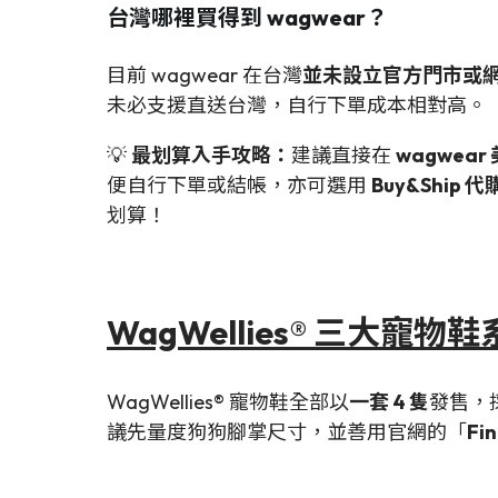
台灣哪裡買得到 wagwear？
目前 wagwear 在台灣
並未設立官方門市或
未必支援直送台灣，自行下單成本相對高。
💡
最划算入手攻略：
建議直接在
wagwear
便自行下單或結帳，亦可選用
Buy&Ship 
划算！
WagWellies® 三大
WagWellies® 寵物鞋全部以
一套 4 隻
發售，
議先量度狗狗腳掌尺寸，並善用官網的「
Fin