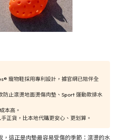
es® 寵物鞋採用專利設計，據官網已陪伴全
防止滾燙地面燙傷肉墊、Sport 運動款排水
單成本高。
入手正貨，比本地代購更安心、更划算。
說，這正是肉墊最容易受傷的季節：滾燙的水