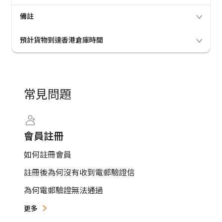
備註
海外倉庫出庫時間為香港時間。
預計貨物到達香港倉庫時間
會員毋須額外付費就可合併多國貨物，運費以合
併總重量計價，但有機會多國合併以每磅運費較
韓國及中國：2-4 天
高者計價；
日本：4-6 天
入庫以後，我們會按以上的「海外倉庫出庫時
美國、加拿大、英國、義大利、泰國及澳洲：5-8
常見問題
間」將貨物自動出庫送回香港；
天
當貨物狀態更改為「出庫」，意指該貨物已被安
排送港；
所有海外倉庫星期六、星期天及法定假日休息，
會員註冊
如貨物無法派送、快遞公司會自動安排在下一個
工作天派送；
如何註冊會員
如遇上海外倉庫所在國家的法定假日或香港假
註冊後為何沒有收到電郵驗證信
期，出庫及到達時間將會順延。
為何電郵驗證無法通過
更多