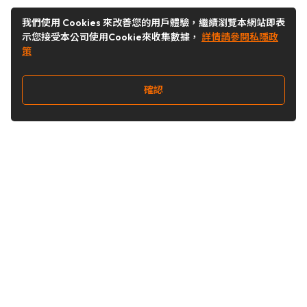
我們使用 Cookies 來改善您的用戶體驗，繼續瀏覽本網站即表
示您接受本公司使用Cookie來收集數據，
詳情請參閱私隱政
策
確認
關注我們
Buy&Ship 台灣
buyandship.goodies
Buy&Ship 台灣