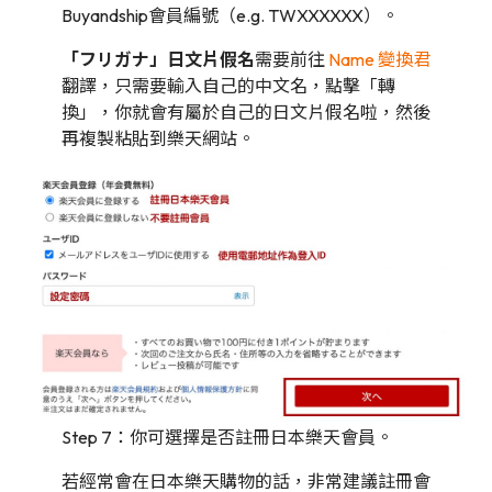
Buyandship會員編號（e.g. TWXXXXXX）。
「フリガナ」日文片假名
需要前往
Name 變換君
翻譯，只需要輸入自己的中文名，點擊「轉
換」，你就會有屬於自己的日文片假名啦，然後
再複製粘貼到樂天網站。
Step 7：你可選擇是否註冊日本樂天會員。
若經常會在日本樂天購物的話，非常建議註冊會