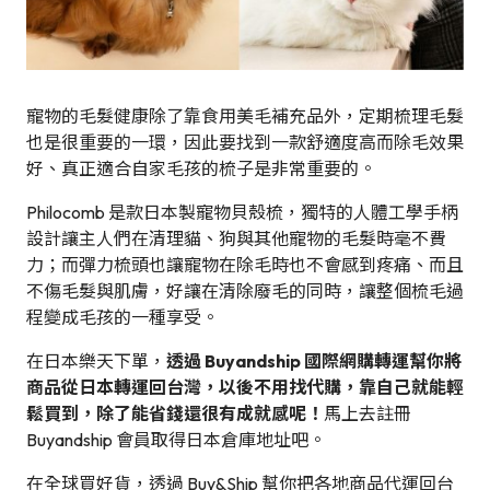
寵物的毛髮健康除了靠食用美毛補充品外，定期梳理毛髮
也是很重要的一環，因此要找到一款舒適度高而除毛效果
好、真正適合自家毛孩的梳子是非常重要的。
Philocomb 是款日本製寵物貝殼梳，獨特的人體工學手柄
設計讓主人們在清理貓、狗與其他寵物的毛髮時毫不費
力；而彈力梳頭也讓寵物在除毛時也不會感到疼痛、而且
不傷毛髮與肌膚，好讓在清除廢毛的同時，讓整個梳毛過
程變成毛孩的一種享受。
在日本樂天下單，
透過 Buyandship 國際網購轉運幫你將
商品從日本轉運回台灣，以後不用找代購，靠自己就能輕
鬆買到，除了能省錢還很有成就感呢！
馬上去註冊
Buyandship 會員取得日本倉庫地址吧。
在全球買好貨，透過 Buy&Ship 幫你把各地商品代運回台