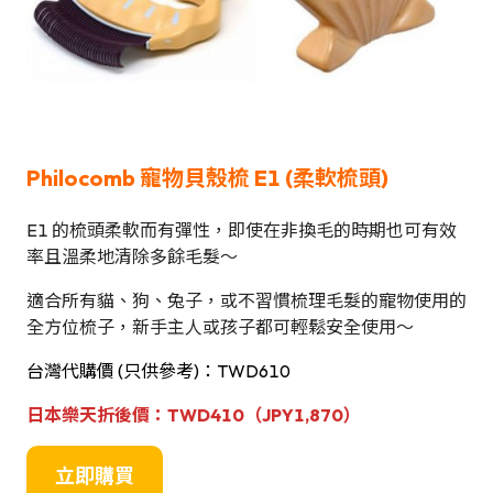
Philocomb 寵物貝殼梳
E1 (柔軟梳頭)
E1 的梳頭柔軟而有彈性，即使在非換毛的時期也可有效
率且溫柔地清除多餘毛髮～
適合所有貓、狗、兔子，或不習慣梳理毛髮的寵物使用的
全方位梳子，新手主人或孩子都可輕鬆安全使用～
台灣代購價 (只供參考)：TWD610
日本
樂天折後
價
：TWD410（JPY1,870）
立即購買