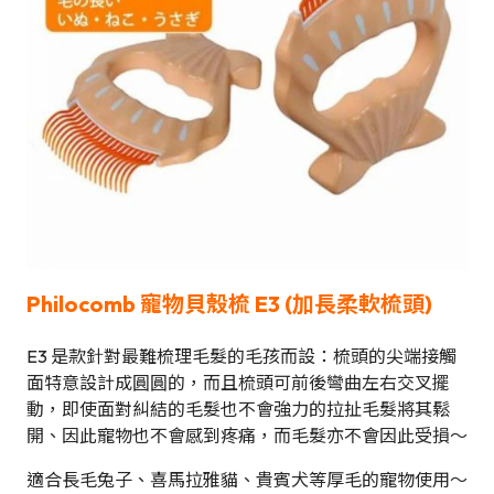
Philocomb 寵物貝殼梳
E
3 (加長
柔軟
梳頭)
E3 是款針對最難梳理毛髮的毛孩而設：梳頭的尖端接觸
面特意設計成圓圓的，而且梳頭可前後彎曲左右交叉擺
動，即使面對糾結的毛髮也不會強力的拉扯毛髮將其鬆
開、因此寵物也不會感到疼痛，而毛髮亦不會因此受損～
適合長毛兔子、喜馬拉雅貓、貴賓犬等厚毛的寵物使用～