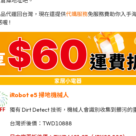
日本倉庫地址吧。
各地商品代運回台灣，現在還提供
代購服務
免服務費助你入手
喔 !
家居小電器
iRobot
e5
掃地機械人
獨有 Dirt Detect 技術，機械人會識別收集到
台灣折後價：TWD10888