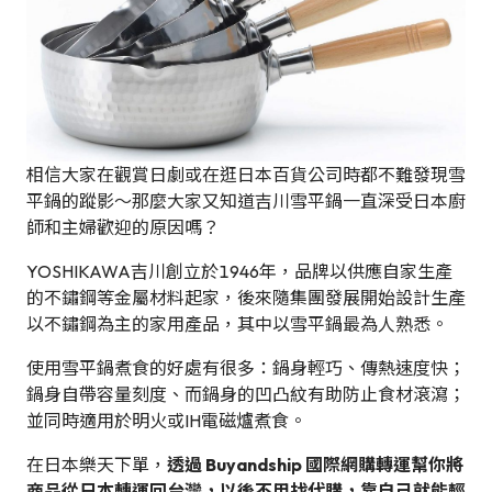
相信大家在觀賞日劇或在逛日本百貨公司時都不難發現雪
平鍋的蹤影～那麼大家又知道吉川雪平鍋一直深受日本廚
師和主婦歡迎的原因嗎？
YOSHIKAWA吉川創立於1946年，品牌以供應自家生產
的不鏽鋼等金屬材料起家，後來隨集團發展開始設計生產
以不鏽鋼為主的家用產品，其中以雪平鍋最為人熟悉。
使用雪平鍋煮食的好處有很多：鍋身輕巧、傳熱速度快；
鍋身自帶容量刻度、而鍋身的凹凸紋有助防止食材滾瀉；
並同時適用於明火或IH電磁爐煮食。
在日本樂天下單，
透過 Buyandship 國際網購轉運幫你將
商品從日本轉運回台灣，以後不用找代購，靠自己就能輕