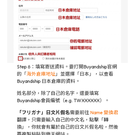
Step 6：填寫寄送資料。要打開Buyandship官網
的「
海外倉庫地址
」並選擇「日本」，以查看
Buyandship 日本倉庫的資料。
姓名部分，除了自己的名字，還要填寫
Buyandship會員編號（e.g. TWXXXXXX）。
「フリガナ」日文片假名
需要前往
Name 變換君
翻譯，只需要輸入自己的中文名，點擊「轉
換」，你就會有屬於自己的日文片假名啦，然後
再複製粘貼到樂天網站。