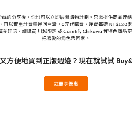
awa 粉絲的分享後，你也可以立即展開購物計劃。只需提供商品
再以實重計費集運回台灣。0元代購費，運費每磅 NT$120
lus 擴充理賠，讓購買 川越限定 或 Casetify Chiikawa 等
把喜愛的角色帶回家。
全又方便地買到正版週邊？現在就試試 Buy&S
註冊享優惠