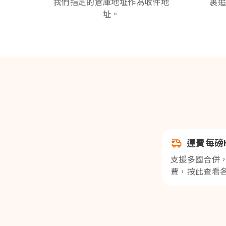
我們指定的倉庫地址作為收件地
裹追
址。
運費每磅H
支援多國合併
費，按此查看