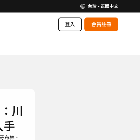
台灣 - 正體中文
登入
會員註冊
購：川
入手
、哥布林、