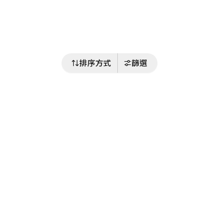
排序方式
篩選
關注我們
Buy&Ship 台灣
buyandship.goodies
Buy&Ship 台灣