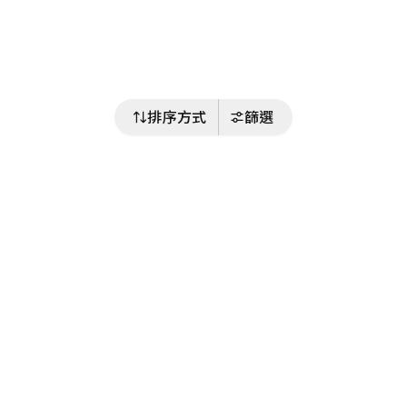
排序方式
篩選
關注我們
Buy&Ship 台灣
buyandship.goodies
Buy&Ship 台灣