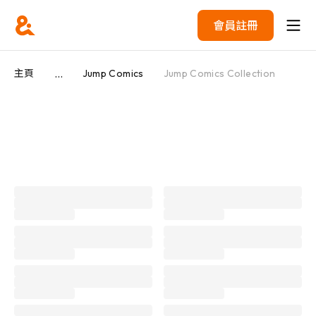
會員註冊
...
主頁
Jump Comics
Jump Comics Collection