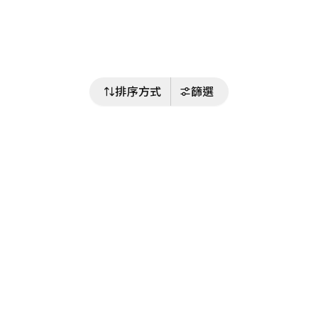
排序方式
篩選
關注我們
Buy&Ship 台灣
buyandship.goodies
Buy&Ship 台灣