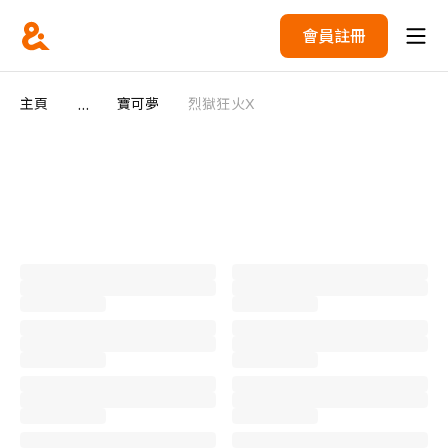
會員註冊
...
主頁
寶可夢
烈獄狂火X