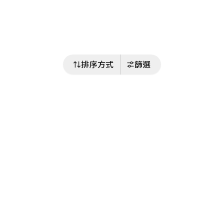
排序方式
篩選
關注我們
Buy&Ship 台灣
buyandship.goodies
Buy&Ship 台灣