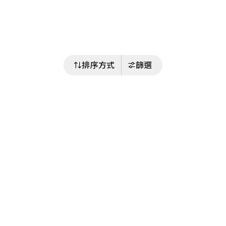
排序方式
篩選
關注我們
Buy&Ship 台灣
buyandship.goodies
Buy&Ship 台灣