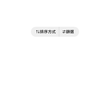
排序方式
篩選
關注我們
Buy&Ship 台灣
buyandship.goodies
Buy&Ship 台灣