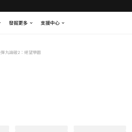
發掘更多
支援中心
級彈丸論破2：絕望學園