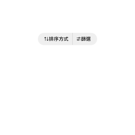
排序方式
篩選
關注我們
Buy&Ship 台灣
buyandship.goodies
Buy&Ship 台灣