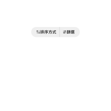
排序方式
篩選
關注我們
Buy&Ship 台灣
buyandship.goodies
Buy&Ship 台灣