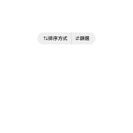
排序方式
篩選
關注我們
Buy&Ship 台灣
buyandship.goodies
Buy&Ship 台灣