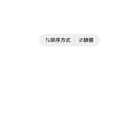
排序方式
篩選
關注我們
Buy&Ship 台灣
buyandship.goodies
Buy&Ship 台灣